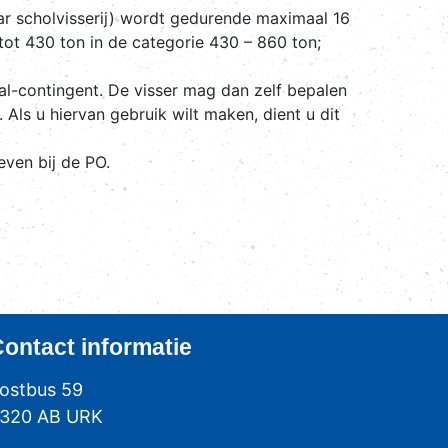
aar scholvisserij) wordt gedurende maximaal 16
ot 430 ton in de categorie 430 – 860 ton;
l-contingent. De visser mag dan zelf bepalen
ls u hiervan gebruik wilt maken, dient u dit
even bij de PO.
Contact
informatie
ostbus 59
320 AB URK