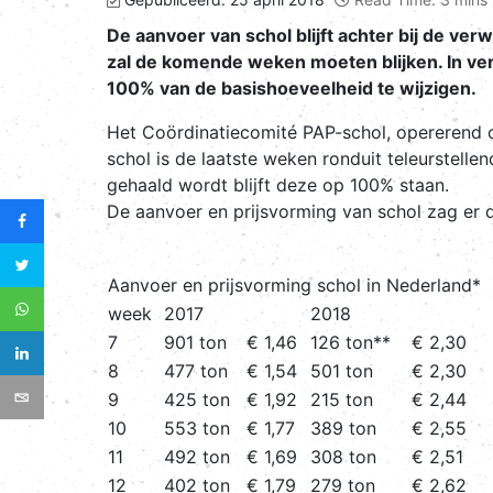
De aanvoer van schol blijft achter bij de ver
zal de komende weken moeten blijken. In ve
100% van de basishoeveelheid te wijzigen.
Het Coördinatiecomité PAP-schol, opererend 
schol is de laatste weken ronduit teleurstel
gehaald wordt blijft deze op 100% staan.
De aanvoer en prijsvorming van schol zag er d
Aanvoer en prijsvorming schol in Nederland*
week
2017
2018
7
901 ton
€ 1,46
126 ton**
€ 2,30
8
477 ton
€ 1,54
501 ton
€ 2,30
9
425 ton
€ 1,92
215 ton
€ 2,44
10
553 ton
€ 1,77
389 ton
€ 2,55
11
492 ton
€ 1,69
308 ton
€ 2,51
12
402 ton
€ 1,79
279 ton
€ 2,62