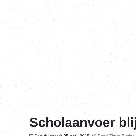
Scholaanvoer blij
Gepubliceerd: 25 april 2018
Read Time: 3 mins