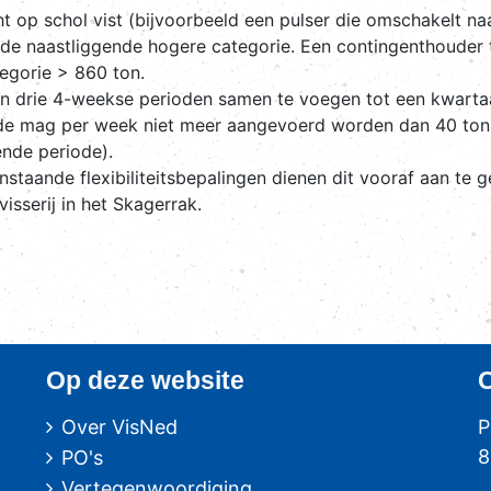
cht op schol vist (bijvoorbeeld een pulser die omschakelt n
de naastliggende hogere categorie. Een contingenthouder t
egorie > 860 ton.
n drie 4-weekse perioden samen te voegen tot een kwartaa
ode mag per week niet meer aangevoerd worden dan 40 ton. A
ende periode).
staande flexibiliteitsbepalingen dienen dit vooraf aan te g
sserij in het Skagerrak.
Op deze website
Over VisNed
P
8
PO's
Vertegenwoordiging