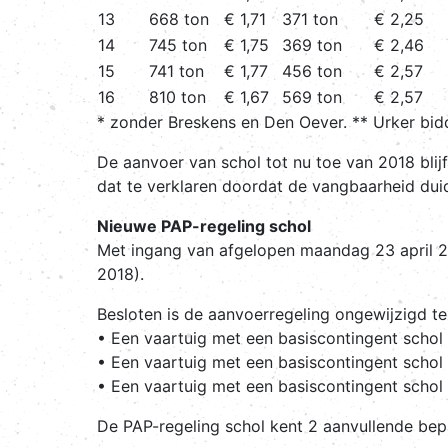
13
668 ton
€ 1,71
371 ton
€ 2,25
14
745 ton
€ 1,75
369 ton
€ 2,46
15
741 ton
€ 1,77
456 ton
€ 2,57
16
810 ton
€ 1,67
569 ton
€ 2,57
* zonder Breskens en Den Oever. ** Urker bi
De aanvoer van schol tot nu toe van 2018 blij
dat te verklaren doordat de vangbaarheid duid
Nieuwe PAP-regeling schol
Met ingang van afgelopen maandag 23 april 20
2018).
Besloten is de aanvoerregeling ongewijzigd te
• Een vaartuig met een basiscontingent scho
• Een vaartuig met een basiscontingent scho
• Een vaartuig met een basiscontingent scho
De PAP-regeling schol kent 2 aanvullende bepal