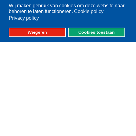
Wij maken gebruik van cookies om deze website naar
Vissers voor schone zee
behoren te laten functioneren.
Cookie policy
Privacy policy
Op deze website
Weigeren
Cookies toestaan
Over VisNed
PO's
Vertegenwoordiging
Contact
Nieuwsarchief
Contact
informatie
Postbus 59
8320 AB URK
Bezoekadres:
Vlaak 12 URK