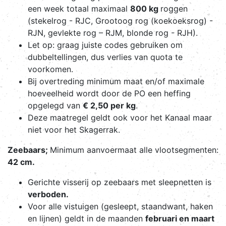
een week totaal maximaal
800 kg
roggen
(stekelrog - RJC, Grootoog rog (koekoeksrog) -
RJN, gevlekte rog – RJM, blonde rog - RJH).
Let op: graag juiste codes gebruiken om
dubbeltellingen, dus verlies van quota te
voorkomen.
Bij overtreding minimum maat en/of maximale
hoeveelheid wordt door de PO een heffing
opgelegd van
€ 2,50 per kg
.
Deze maatregel geldt ook voor het Kanaal maar
niet voor het Skagerrak.
Zeebaars;
Minimum aanvoermaat alle vlootsegmenten:
42 cm.
Gerichte visserij op zeebaars met sleepnetten is
verboden.
Voor alle vistuigen (gesleept, staandwant, haken
en lijnen) geldt in de maanden
februari en maart