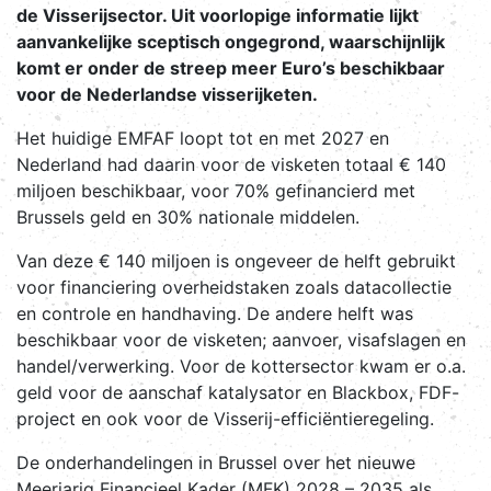
de Visserijsector. Uit voorlopige informatie lijkt
aanvankelijke sceptisch ongegrond, waarschijnlijk
komt er onder de streep meer Euro’s beschikbaar
voor de Nederlandse visserijketen.
Het huidige EMFAF loopt tot en met 2027 en
Nederland had daarin voor de visketen totaal € 140
miljoen beschikbaar, voor 70% gefinancierd met
Brussels geld en 30% nationale middelen.
Van deze € 140 miljoen is ongeveer de helft gebruikt
voor financiering overheidstaken zoals datacollectie
en controle en handhaving. De andere helft was
beschikbaar voor de visketen; aanvoer, visafslagen en
handel/verwerking. Voor de kottersector kwam er o.a.
geld voor de aanschaf katalysator en Blackbox, FDF-
project en ook voor de Visserij-efficiëntieregeling.
De onderhandelingen in Brussel over het nieuwe
Meerjarig Financieel Kader (MFK) 2028 – 2035 als