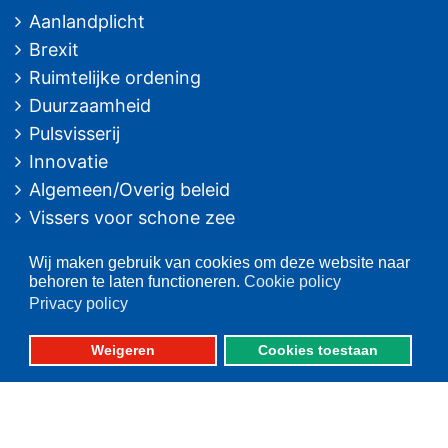
Aanlandplicht
Brexit
Ruimtelijke ordening
Duurzaamheid
Pulsvisserij
Innovatie
Algemeen/Overig beleid
Vissers voor schone zee
Op deze website
Wij maken gebruik van cookies om deze website naar
behoren te laten functioneren.
Cookie policy
Over VisNed
Privacy policy
PO's
Weigeren
Cookies toestaan
Vertegenwoordiging
Contact
Nieuwsarchief