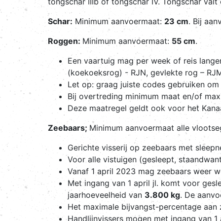
tongschar IIIb of tongschar IV. Tongschar va
Schar:
Minimum aanvoermaat:
23 cm
. Bij aa
Roggen:
Minimum aanvoermaat:
55 cm
.
Een vaartuig mag per week of reis lang
(koekoeksrog) - RJN, gevlekte rog – RJM
Let op: graag juiste codes gebruiken om 
Bij overtreding minimum maat en/of max
Deze maatregel geldt ook voor het Kanaa
Zeebaars;
Minimum aanvoermaat alle vloots
Gerichte visserij op zeebaars met sleepn
Voor alle vistuigen (gesleept, staandwan
Vanaf 1 april 2023 mag zeebaars weer 
Met ingang van 1 april jl. komt voor ges
jaarhoeveelheid van
3.800 kg
. De aanvo
Het maximale bijvangst-percentage aan z
Handlijnvissers mogen met ingang van 1 