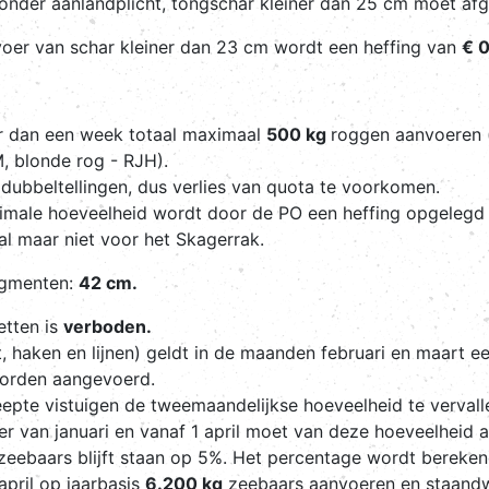
lt onder aanlandplicht, tongschar kleiner dan 25 cm moet a
nvoer van schar kleiner dan 23 cm wordt een heffing van
€ 0
er dan een week totaal maximaal
500 kg
roggen aanvoeren 
, blonde rog - RJH).
dubbeltellingen, dus verlies van quota te voorkomen.
imale hoeveelheid wordt door de PO een heffing opgeleg
l maar niet voor het Skagerrak.
egmenten:
42 cm.
etten is
verboden.
t, haken en lijnen) geldt in de maanden februari en maart 
worden aangevoerd.
leepte vistuigen de tweemaandelijkse hoeveelheid te verval
er van januari en vanaf 1 april moet van deze hoeveelheid
eebaars blijft staan op 5%. Het percentage wordt berekend
april op jaarbasis
6.200 kg
zeebaars aanvoeren en staand