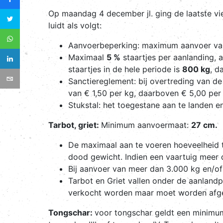
Op maandag 4 december jl. ging de laatste v
luidt als volgt:
Aanvoerbeperking: maximum aanvoer va
Maximaal
5 %
staartjes per aanlanding, 
staartjes in de hele periode is
800 kg
, 
Sanctiereglement: bij overtreding van d
van € 1,50 per kg, daarboven € 5,00 per
Stukstal: het toegestane aan te landen en
Tarbot, griet:
Minimum aanvoermaat:
27 cm.
De maximaal aan te voeren hoeveelheid t
dood gewicht. Indien een vaartuig meer d
Bij aanvoer van meer dan 3.000 kg en/of
Tarbot en Griet vallen onder de aanlan
verkocht worden maar moet worden afge
Tongschar:
voor tongschar geldt een minim