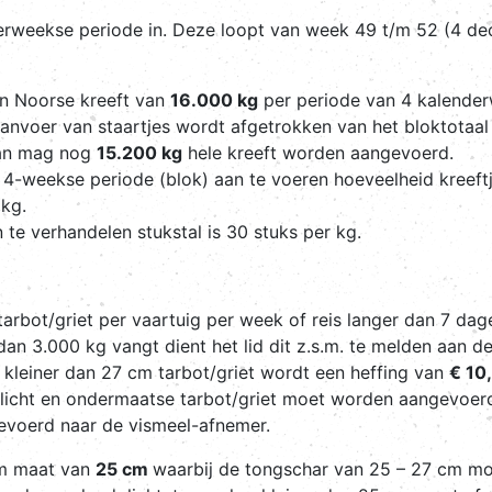
ierweekse periode in. Deze loopt van week 49 t/m 52 (4 d
n Noorse kreeft van
16.000 kg
per periode van 4 kalende
aanvoer van staartjes wordt afgetrokken van het bloktotaa
dan mag nog
15.200 kg
hele kreeft worden aangevoerd.
e 4-weekse periode (blok) aan te voeren hoeveelheid kreeft
 kg.
 te verhandelen stukstal is 30 stuks per kg.
arbot/griet per vaartuig per week of reis langer dan 7 dag
an 3.000 kg vangt dient het lid dit z.s.m. te melden aan d
 kleiner dan 27 cm tarbot/griet wordt een heffing van
€ 10
dplicht en ondermaatse tarbot/griet moet worden aangevoe
voerd naar de vismeel-afnemer.
um maat van
25 cm
waarbij de tongschar van 25 – 27 cm mo