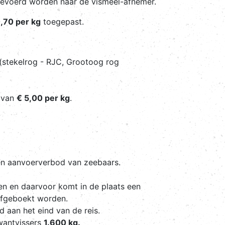
fgevoerd worden naar de vismeel-afnemer.
,70 per kg
toegepast.
(stekelrog - RJC, Grootoog rog
d van
€ 5,00 per kg
.
een aanvoerverbod van zeebaars.
len en daarvoor komt in de plaats een
 afgeboekt worden.
 aan het eind van de reis.
wantvissers
1.600 kg.