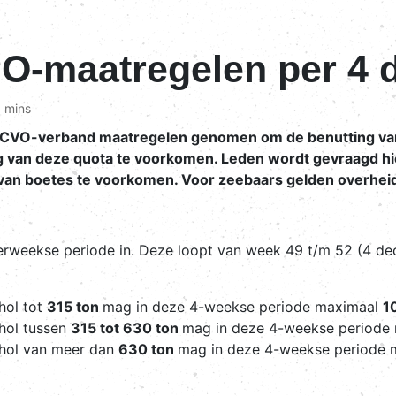
PO-maatregelen per 4
 mins
 CVO-verband maatregelen genomen om de benutting van
ng van deze quota te voorkomen. Leden wordt gevraagd h
m van boetes te voorkomen. Voor zeebaars gelden overhe
ierweekse periode in. Deze loopt van week 49 t/m 52 (4 d
hol tot
315 ton
mag in deze 4-weekse periode maximaal
1
chol tussen
315 tot 630 ton
mag in deze 4-weekse periode
chol van meer dan
630 ton
mag in deze 4-weekse periode