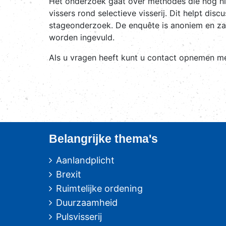
Het onderzoek gaat over methodes die nog nie
vissers rond selectieve visserij. Dit helpt di
stageonderzoek. De enquête is anoniem en zal 
worden ingevuld.
Als u vragen heeft kunt u contact opnemen me
Belangrijke thema's
Aanlandplicht
Brexit
Ruimtelijke ordening
Duurzaamheid
Pulsvisserij