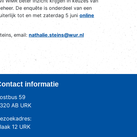
l WMR beter inzicht krijgen in keuzes van
ijbeheer. De enquête is onderdeel van een
terlijk tot en met zaterdag 5 juni
online
teins, email:
nathalie.steins@wur.nl
Contact
informatie
ostbus 59
320 AB URK
ezoekadres:
laak 12 URK