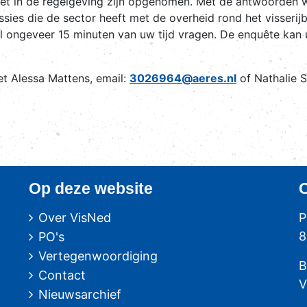
t in de regelgeving zijn opgenomen. Met de antwoorden wi
scussies die de sector heeft met de overheid rond het visser
ongeveer 15 minuten van uw tijd vragen. De enquête kan ui
t Alessa Mattens, email:
3026964@aeres.nl
of Nathalie S
Op deze website
Over VisNed
P
8
PO's
Vertegenwoordiging
B
Contact
V
Nieuwsarchief