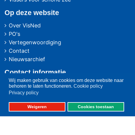
Op deze website
Over VisNed
PO's
Vertegenwoordiging
Contact
Nieuwsarchief
Contact
informatie
Wij maken gebruik van cookies om deze website naar
Postbus 59
behoren te laten functioneren.
Cookie policy
8320 AB URK
Privacy policy
Bezoekadres:
Weigeren
Cookies toestaan
Vlaak 12 URK
Telefoon: 0527-684141