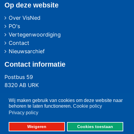
Op deze website
Over VisNed
PO's
Vertegenwoordiging
Contact
Nieuwsarchief
Contact
informatie
Postbus 59
8320 AB URK
Bezoekadres:
Wij maken gebruik van cookies om deze website naar
Vlaak 12 URK
behoren te laten functioneren.
Cookie policy
Privacy policy
Telefoon: 0527-684141
Fax: 0527-684166
Weigeren
Cookies toestaan