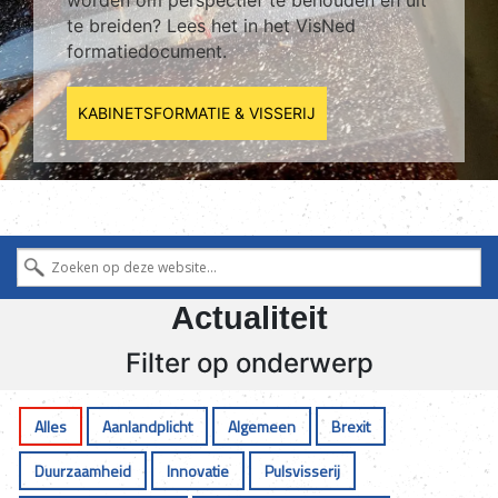
te breiden? Lees het in het VisNed
formatiedocument.
KABINETSFORMATIE & VISSERIJ
Actualiteit
Filter op onderwerp
Alles
Aanlandplicht
Algemeen
Brexit
Duurzaamheid
Innovatie
Pulsvisserij