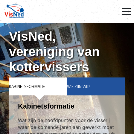
VisNed,
vereniging van
kottervissers
KABINETSFORMATIE
WIE ZIJN WIJ?
Kabinetsformatie
Wat zijn de hoofdpunten voor de visserij
waar de komende jaren aan gewerkt moet
worden om perspectief te behouden en uit