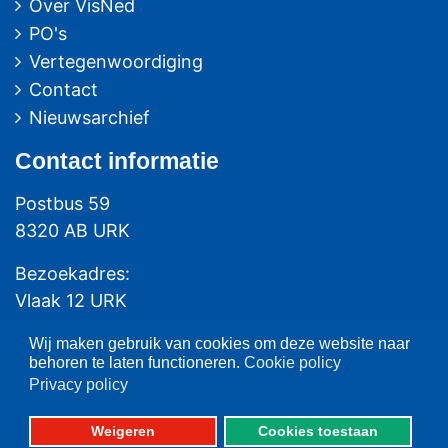
Over VisNed
PO's
Vertegenwoordiging
Contact
Nieuwsarchief
Contact
informatie
Postbus 59
8320 AB URK
Bezoekadres:
Vlaak 12 URK
Telefoon: 0527-684141
Wij maken gebruik van cookies om deze website naar
behoren te laten functioneren.
Cookie policy
Fax: 0527-684166
Privacy policy
Fotografie: oa. Albert de Boer, Willem Ment den Heijer en Jacob van Urk
Weigeren
Cookies toestaan